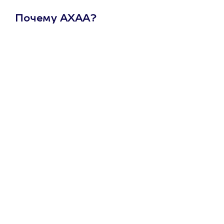
Почему АХАА?
Один
сертификат
на любое
развлечение