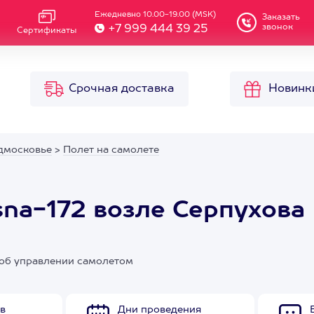
Ежедневно 10.00-19.00 (MSK)
Заказать
звонок
+7 999 444 39 25
Сертификаты
Срочная доставка
Новинк
дмосковье
>
Полет на самолете
sna-172 возле Серпухова
 об управлении самолетом
в
Дни проведения