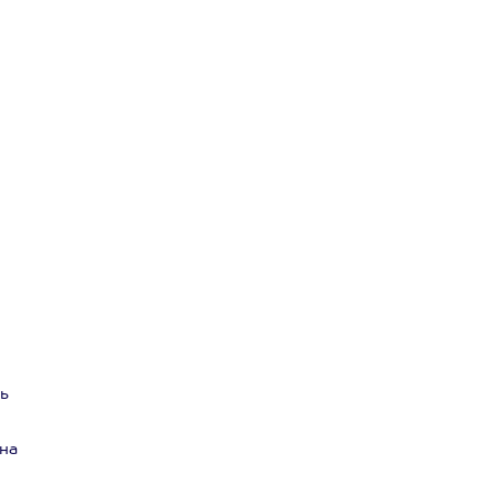
ь
 на