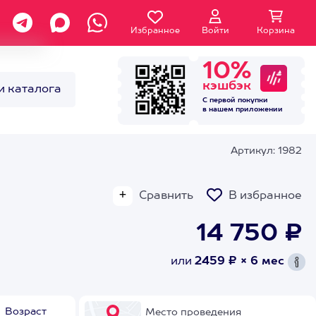
Избранное
Войти
Корзина
10%
кэшбэк
и каталога
С первой покупки
в нашем
приложении
Артикул: 1982
Сравнить
В избранное
14 750 ₽
или
2459 ₽ × 6 мес
Возраст
Место проведения