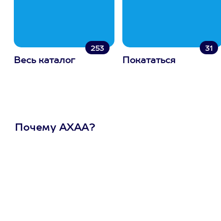
253
31
Весь каталог
Покататься
Почему АХАА?
Один
сертификат
на любое
развлечение