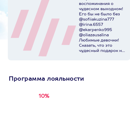
воспоминания о
чудесном выходном!
Его бы не было без
@sofiiakuzina777
@irina.6557
@ekarpenko995
@oliazausalina
Любимые девочки!
Сказать, что это
чудесный подарок на
день рождения,
значит
поскромничать!)))
@axaa.ru спасибо за
организацию
Программа лояльности
приключения!
Пост в
instagram.com
10%
Получи
кэшбэк за
первую покупку в
приложении