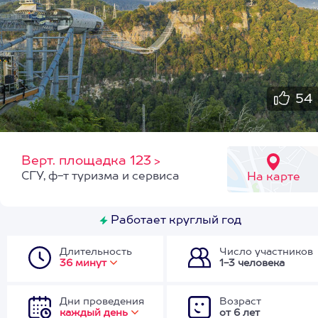
54
Верт. площадка 123
>
СГУ, ф-т туризма и сервиса
На карте
Работает круглый год
Длительность
Число участников
36 минут
1-3 человека
Дни проведения
Возраст
каждый день
от 6 лет