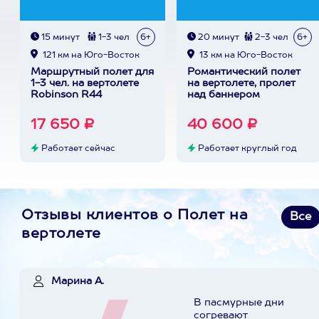
15 минут
1-3 чел
6+
20 минут
2-3 чел
6+
121 км на Юго-Восток
13 км на Юго-Восток
Маршрутный полет для
Романтический полет
1-3 чел. на вертолете
на вертолете, пролет
Robinson R44
над баннером
17 650 ₽
40 600 ₽
Работает сейчас
Работает круглый год
Отзывы клиентов о Полет на
Все
вертолете
Марина А.
В пасмурные дни
согревают