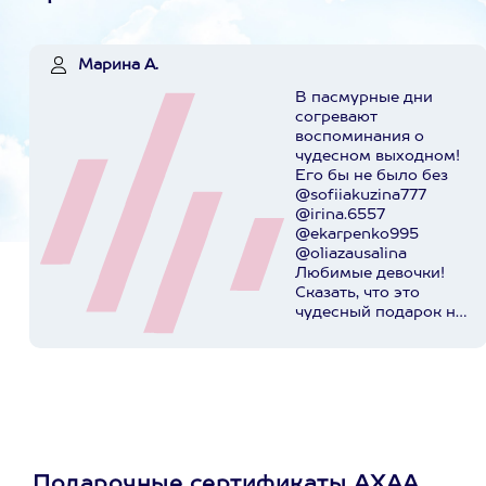
Марина А.
В пасмурные дни
согревают
воспоминания о
чудесном выходном!
Его бы не было без
@sofiiakuzina777
@irina.6557
@ekarpenko995
@oliazausalina
Любимые девочки!
Сказать, что это
чудесный подарок на
день рождения,
значит
поскромничать!)))
@axaa.ru спасибо за
организацию
приключения!
Пост в
instagram.com
Подарочные сертификаты АХАА