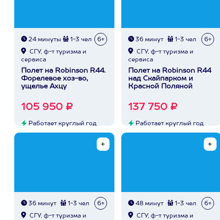
24 минуты
1-3 чел
6+
36 минут
1-3 чел
6+
СГУ, ф-т туризма и
СГУ, ф-т туризма и
сервиса
сервиса
Полет на Robinson R44.
Полет на Robinson R44
Форелевое хоз-во,
над Скайпарком и
ущелье Ахцу
Красной Поляной
105 950 ₽
137 750 ₽
Работает круглый год
Работает круглый год
36 минут
1-3 чел
6+
48 минут
1-3 чел
6+
СГУ, ф-т туризма и
СГУ, ф-т туризма и