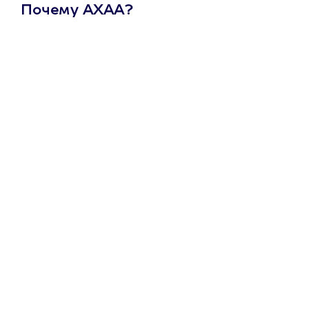
Почему АХАА?
Один
сертификат
на любое
развлечение