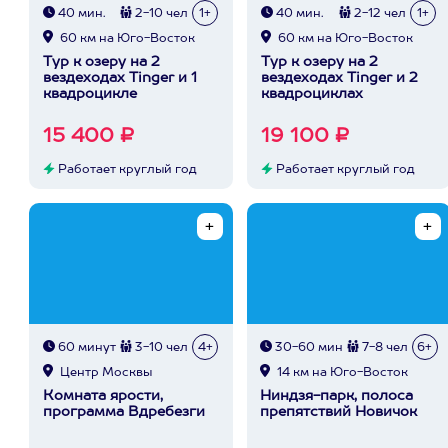
40 мин.
2-10 чел
1+
40 мин.
2-12 чел
1+
60 км на Юго-Восток
60 км на Юго-Восток
Тур к озеру на 2
Тур к озеру на 2
вездеходах Tinger и 1
вездеходах Tinger и 2
квадроцикле
квадроциклах
15 400 ₽
19 100 ₽
Работает круглый год
Работает круглый год
60 минут
3-10 чел
4+
30-60 мин
7-8 чел
6+
Центр Москвы
14 км на Юго-Восток
Комната ярости,
Ниндзя-парк, полоса
программа Вдребезги
препятствий Новичок