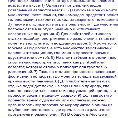
групповых развлечений, которые подходят для любого
возраста и вкуса. 1) Одним из популярных видов
развлечений являются квесты. 2) В Москве можно найти
множество квест-комнат, где командам предстоит реша
головоломки и находить выход из закрытого помещения
3) Также в столице есть игры в реальности, где участник
погружаются в виртуальный мир и испытывают
невероятные ощущения. 4) Для любителей активного
отдыха подойдут экстримальные развлечения, такие как
полет на вертолете или воздушном шаре. 5) Кроме того, 
Москве и Подмосковье есть множество тематических
парков и аттракционов, где можно провести время с
друзьями или семьей. 6) Не стоит забывать о различных
спортивных мероприятиях, таких как paintball или
лазертаг, которые отлично подходят для групповых
развлечений. 7) Также в столице проводятся различные
фестивали и концерты, где можно насладиться музыкой 
яркими выступлениями. 8) Для любителей активного
отдыха подойдут походы в горы или на природу, где
можно насладиться красотами окружающей природы и
провести время на свежем воздухе. 9) Если вы хотите
провести время с друзьями или коллегами, можно
организовать корпоративное мероприятие в одном из
клубов или ресторанов, где предлагаются различные
программы и развлечения. 10) В общем, в Москве и