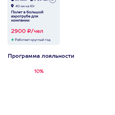
60 мин.
6-20 чел
4+
40 км на Юг
Полет в большой
аэротрубе для
компании
2900 ₽/чел
Работает круглый год
Программа лояльности
10%
Получи
кэшбэк за
первую покупку в
приложении