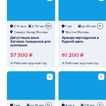
2-3 часа
2-10 чел
18+
1 час
до 40 чел
7+
Северо-Запад Москвы
Восток Москвы
Дегустация вина
Аренда картодрома в
Заговор пузырьков для
будний день
компании
57 300 ₽
61 200 ₽
Работает круглый год
Работает круглый год
1 час
до 15 чел
6+
4 часа
1-9 чел
7+