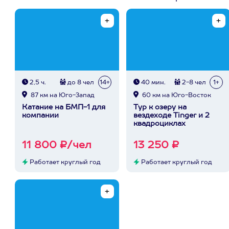
2,5 ч.
до 8 чел
14+
40 мин.
2-8 чел
1+
87 км на Юго-Запад
60 км на Юго-Восток
Катание на БМП-1 для
Тур к озеру на
компании
вездеходе Tinger и 2
квадроциклах
11 800 ₽/чел
13 250 ₽
Работает круглый год
Работает круглый год