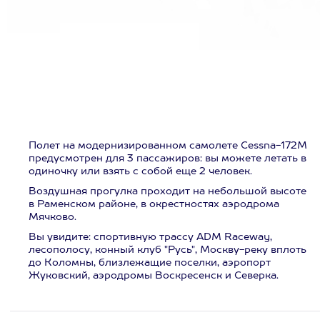
Полет на модернизированном самолете Cessna-172M
предусмотрен для 3 пассажиров: вы можете летать в
одиночку или взять с собой еще 2 человек.
Воздушная прогулка проходит на небольшой высоте
в Раменском районе, в окрестностях аэродрома
Мячково.
Вы увидите: спортивную трассу ADM Raceway,
лесополосу, конный клуб "Русь", Москву-реку вплоть
до Коломны, близлежащие поселки, аэропорт
Жуковский, аэродромы Воскресенск и Северка.