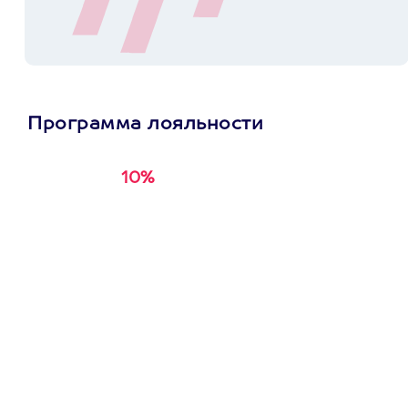
Программа лояльности
10%
Получи
кэшбэк за
первую покупку в
приложении