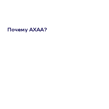
Почему АХАА?
Один
сертификат
на любое
развлечение