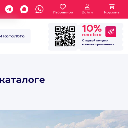
Избранное
Войти
Корзина
10%
кэшбэк
и каталога
С первой покупки
в нашем
приложении
 каталоге