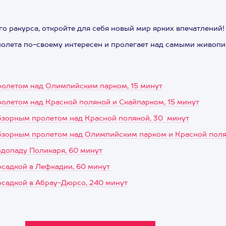
о ракурса, откройте для себя новый мир ярких впечатлений!
полета по-своему интересен и пролегает над самыми живоп
ролетом над Олимпийским парком, 15 минут
ролетом над Красной поляной и Скайпарком, 15 минут
обзорным пролетом над Красной поляной, 30 минут
обзорным пролетом над Олимпийским парком и Красной поля
одопаду Поликаря, 60 минут
осадкой в Лефкадии, 60 минут
осадкой в Абрау-Дюрсо, 240 минут