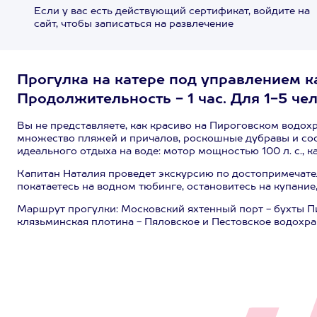
Если у вас есть действующий сертификат, войдите на
сайт, чтобы записаться на развлечение
Прогулка на катере под управлением к
Продолжительность - 1 час. Для 1-5 чел
Вы не представляете, как красиво на Пироговском водох
множество пляжей и причалов, роскошные дубравы и сосн
идеального отдыха на воде: мотор мощностью 100 л. с., ка
Капитан Наталия проведет экскурсию по достопримечател
покатаетесь на водном тюбинге, остановитесь на купани
Маршрут прогулки: Московский яхтенный порт - бухты П
клязьминская плотина - Пяловское и Пестовское водохра