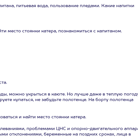
питана, питьевая вода, пользование пледами. Какие напитки
ти место стоянки катера, познакомиться с капитаном.
та.
леды, можно укрыться в каюте. Но лучше даже в теплую погод
руете купаться, не забудьте полотенце. На борту полотенца
ваться и найти место стоянки катера.
олеваниями, проблемами ЦНС и опорно-двигательного аппара
ми отклонениями, беременные на поздних сроках, лица в