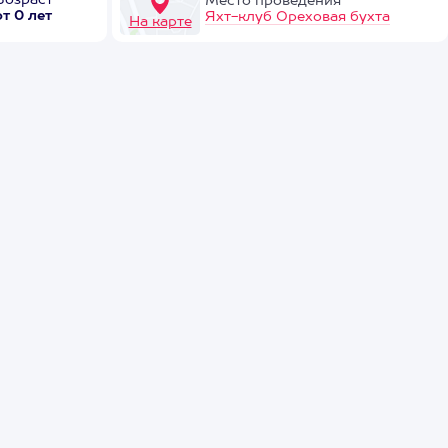
Возраст
Место проведения
от 0 лет
Яхт-клуб Ореховая бухта
На карте