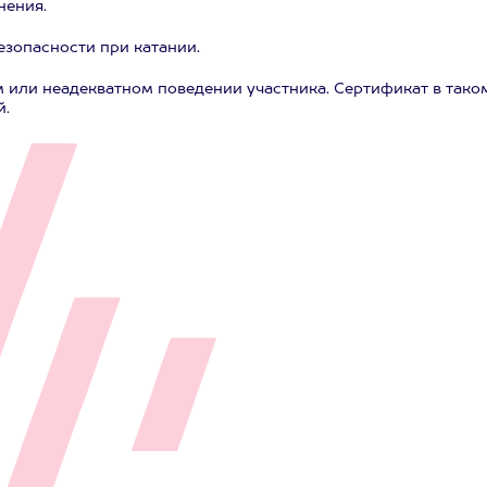
нения.
зопасности при катании.
м или неадекватном поведении участника. Сертификат в тако
й.