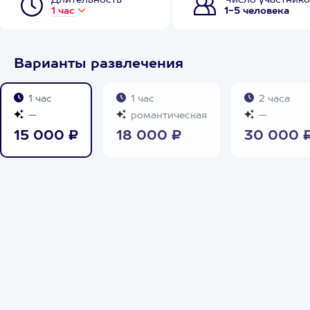
Длительность
Число участнико
1 час
1-5 человека
Варианты развлечения
1 час
1 час
2 часа
—
романтическая
—
15 000 ₽
18 000 ₽
30 000 