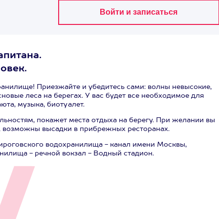
апитана.
овек.
ранилище! Приезжайте и убедитесь сами: волны невысокие,
овые леса на берегах. У вас будет все необходимое для
юта, музыка, биотуалет.
ьностям, покажет места отдыха на берегу. При желании вы
е, возможны высадки в прибрежных ресторанах.
ироговского водохранилища - канал имени Москвы,
нилища - речной вокзал - Водный стадион.