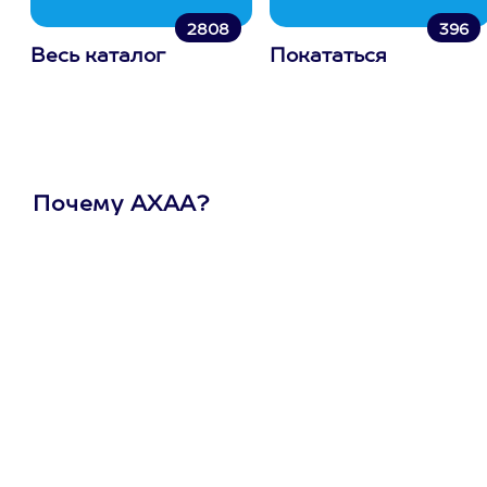
2808
396
Весь каталог
Покататься
Почему АХАА?
Один
сертификат
на любое
развлечение