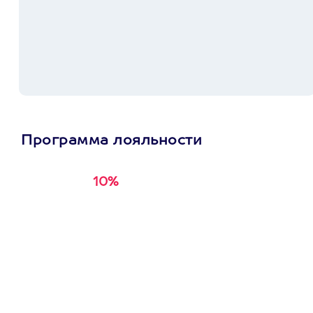
Программа лояльности
10%
Получи
кэшбэк за
первую покупку в
приложении