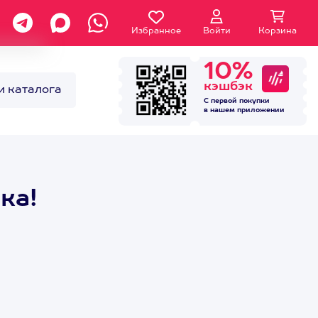
Избранное
Войти
Корзина
10%
кэшбэк
и каталога
С первой покупки
в нашем
приложении
ка!