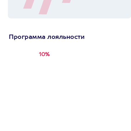
Программа лояльности
10%
Получи
кэшбэк за
первую покупку в
приложении