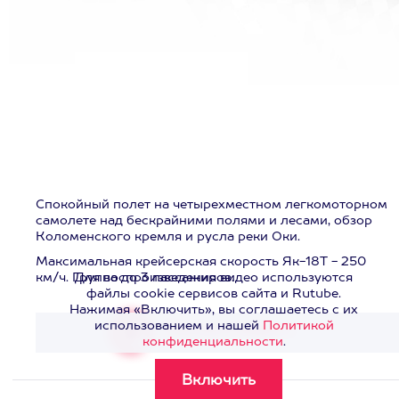
Спокойный полет на четырехместном легкомоторном
самолете над бескрайними полями и лесами, обзор
Коломенского кремля и русла реки Оки.
Максимальная крейсерская скорость Як-18Т - 250
км/ч. Группа до 3 пассажиров.
Для воспроизведения видео используются
файлы cookie сервисов сайта и Rutube.
Нажимая «Включить», вы соглашаетесь с их
использованием и нашей
Политикой
Смотреть видео
>
конфиденциальности
.