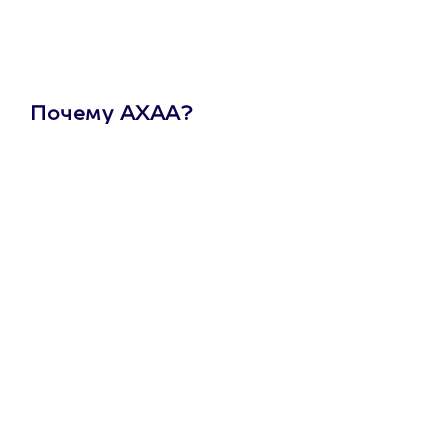
Почему АХАА?
Один
сертификат
на любое
развлечение