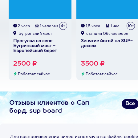
2 часа
1 человек
4+
1,5 часа
1 чел
10+
Бугринский мост
станция Обское море
Прогулка на сапе
Занятие йогой на SUP-
Бугринский мост -
досках
Европейский берег
2500 ₽
3500 ₽
Работает сейчас
Работает сейчас
Отзывы клиентов о Сап
Все
борд, sup board
Для воспроизведения видео используются файлы cookie