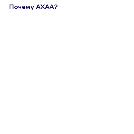
Почему АХАА?
Один
сертификат
на любое
развлечение