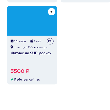
1,5 часа
1 чел
10+
станция Обское море
Фитнес на SUP-досках
3500 ₽
Работает сейчас