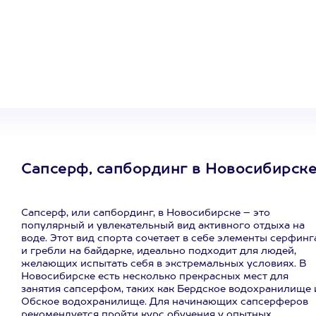
Один
сертификат
на любое
развлечение
Сапсерф, сапбординг в Новосибирск
Сапсерф, или сапбординг, в Новосибирске – это
популярный и увлекательный вид активного отдыха на
воде. Этот вид спорта сочетает в себе элементы серфинг
и гребли на байдарке, идеально подходит для людей,
желающих испытать себя в экстремальных условиях. В
Новосибирске есть несколько прекрасных мест для
занятия сапсерфом, таких как Бердское водохранилище 
Обское водохранилище. Для начинающих сапсерферов
рекомендуется пройти курс обучения у опытных