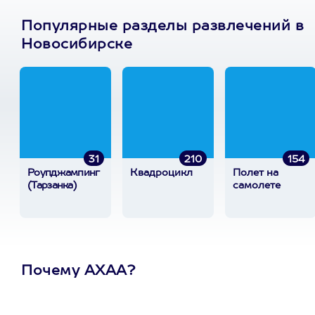
Популярные разделы развлечений в
Новосибирске
31
210
154
Роупджампинг
Квадроцикл
Полет на
(Тарзанка)
самолете
Почему АХАА?