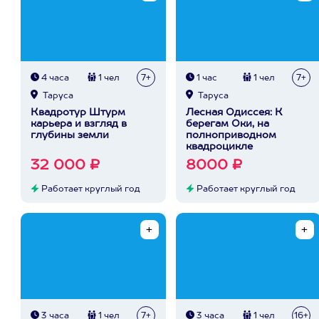
4 часа
1 чел
7+
1 час
1 чел
7+
Таруса
Таруса
Квадротур Штурм
Лесная Одиссея: К
карьера и взгляд в
берегам Оки, на
глубины земли
полноприводном
квадроцикле
32 000 ₽
8000 ₽
Работает круглый год
Работает круглый год
3 часа
1 чел
7+
3 часа
1 чел
16+