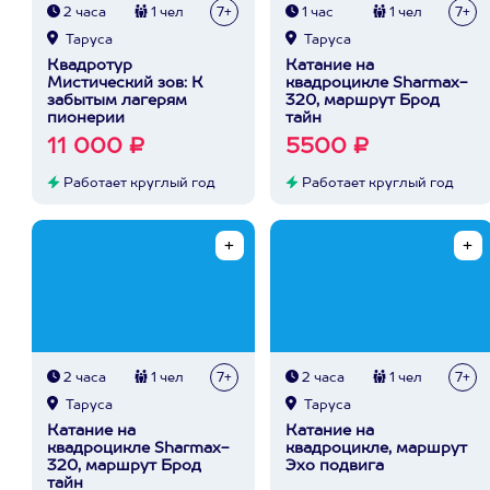
2 часа
1 чел
7+
1 час
1 чел
7+
Таруса
Таруса
Квадротур
Катание на
Мистический зов: К
квадроцикле Sharmax-
забытым лагерям
320, маршрут Брод
пионерии
тайн
11 000 ₽
5500 ₽
Работает круглый год
Работает круглый год
2 часа
1 чел
7+
2 часа
1 чел
7+
Таруса
Таруса
Катание на
Катание на
квадроцикле Sharmax-
квадроцикле, маршрут
320, маршрут Брод
Эхо подвига
тайн