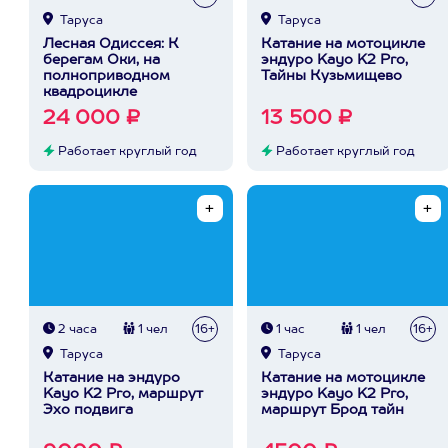
Таруса
Таруса
Лесная Одиссея: К
Катание на мотоцикле
берегам Оки, на
эндуро Kayo K2 Pro,
полноприводном
Тайны Кузьмищево
квадроцикле
24 000 ₽
13 500 ₽
Работает круглый год
Работает круглый год
2 часа
1 чел
16+
1 час
1 чел
16+
Таруса
Таруса
Катание на эндуро
Катание на мотоцикле
Kayo K2 Pro, маршрут
эндуро Kayo K2 Pro,
Эхо подвига
маршрут Брод тайн