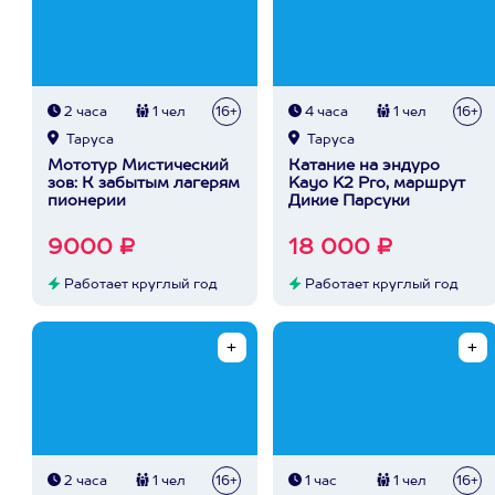
2 часа
1 чел
16+
4 часа
1 чел
16+
Таруса
Таруса
Мототур Мистический
Катание на эндуро
зов: К забытым лагерям
Kayo K2 Pro, маршрут
пионерии
Дикие Парсуки
9000 ₽
18 000 ₽
Работает круглый год
Работает круглый год
2 часа
1 чел
16+
1 час
1 чел
16+