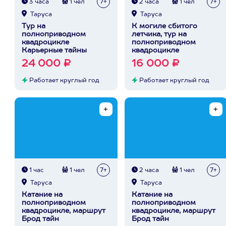
3 часа
1 чел
7+
2 часа
1 чел
7+
Таруса
Таруса
Тур на
К могиле сбитого
полноприводном
летчика, тур на
квадроцикле
полноприводном
Карьерные тайны
квадроцикле
24 000 ₽
16 000 ₽
Работает круглый год
Работает круглый год
1 час
1 чел
7+
2 часа
1 чел
7+
Таруса
Таруса
Катание на
Катание на
полноприводном
полноприводном
квадроцикле, маршрут
квадроцикле, маршрут
Брод тайн
Брод тайн