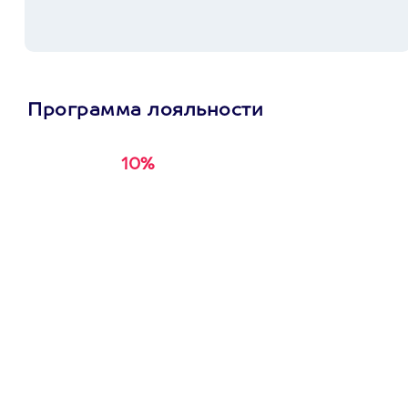
Программа лояльности
10%
Получи
кэшбэк за
первую покупку в
приложении