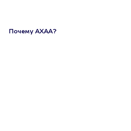
Почему АХАА?
Один
сертификат
на любое
развлечение