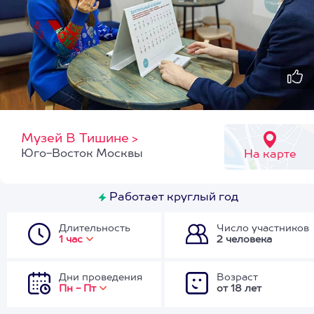
Музей В Тишине
>
Юго-Восток Москвы
На карте
Работает круглый год
Длительность
Число участников
1 час
2 человека
Дни проведения
Возраст
Пн - Пт
от 18 лет