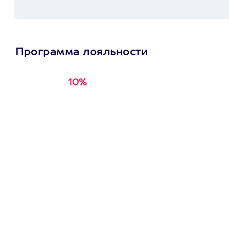
Программа лояльности
10%
Получи
кэшбэк за
первую покупку в
приложении