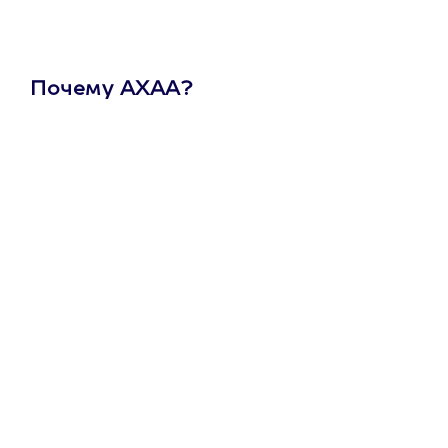
Почему АХАА?
Один
сертификат
на любое
развлечение