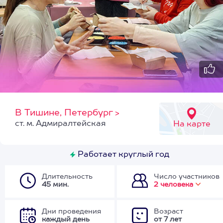
В Тишине, Петербург
>
ст. м. Адмиралтейская
На карте
Работает круглый год
Длительность
Число участников
45 мин.
2 человека
Дни проведения
Возраст
каждый день
от 7 лет