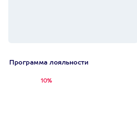
Программа лояльности
10%
Получи
кэшбэк за
первую покупку в
приложении