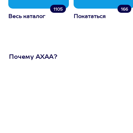
1105
166
Весь каталог
Покататься
Почему АХАА?
Один
сертификат
на любое
развлечение