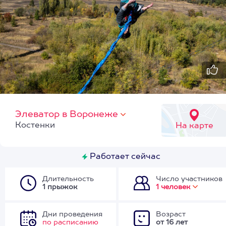
Элеватор в Воронеже
Костенки
На карте
Работает сейчас
Длительность
Число участников
1 прыжок
1 человек
Дни проведения
Возраст
по расписанию
от 16 лет