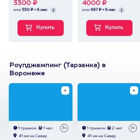
3300 ₽
4000 ₽
или
550 ₽ × 6 мес
или
667 ₽ × 6 мес
Роупджампинг (Тарзанка) в
Воронеже
1 прыжок
1 чел
7+
1 прыжок
2 чел
7+
41 км на Север
41 км на Север