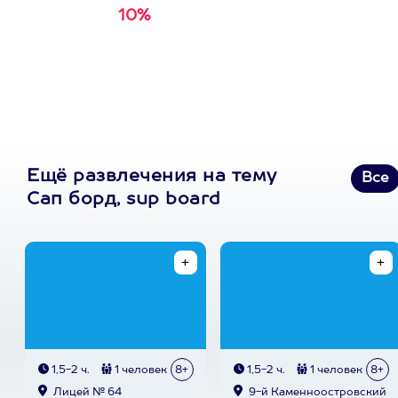
10%
Получи
кэшбэк за
первую покупку в
приложении
Ещё развлечения на тему
Все
Сап борд, sup board
1,5-2 ч.
1 человек
8+
1,5-2 ч.
1 человек
8+
Лицей № 64
9-й Каменноостровский