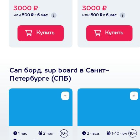
3000 ₽
3000 ₽
или
500 ₽ × 6 мес
или
500 ₽ × 6 мес
Сап борд, sup board в Санкт-
Петербурге (СПБ)
1 час
2 чел
10+
2 часа
1-10 чел
10+