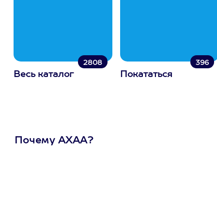
2808
396
Весь каталог
Покататься
Почему АХАА?
Один
сертификат
на любое