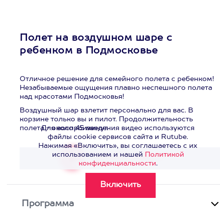
Полет на воздушном шаре с
ребенком в Подмосковье
Отличное решение для семейного полета с ребенком!
Незабываемые ощущения плавно неспешного полета
над красотами Подмосковья!
Воздушный шар взлетит персонально для вас. В
корзине только вы и пилот. Продолжительность
полета - около 45 минут.
Для воспроизведения видео используются
файлы cookie сервисов сайта и Rutube.
Нажимая «Включить», вы соглашаетесь с их
использованием и нашей
Политикой
Смотреть видео
>
конфиденциальности
.
Программа