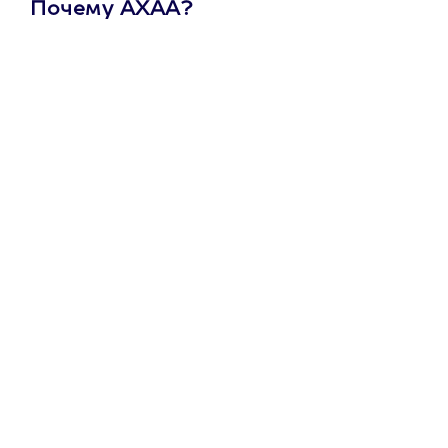
Почему АХАА?
Один
сертификат
на любое
развлечение