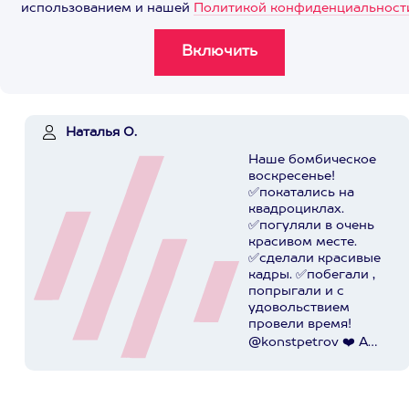
использованием и нашей
Политикой конфиденциальност
Наталья О.
Наше бомбическое
воскресенье!
✅покатались на
квадроциклах.
✅погуляли в очень
красивом месте.
✅сделали красивые
кадры. ✅побегали ,
попрыгали и с
удовольствием
провели время!
@konstpetrov ❤️ А
катались мы от
@axaa.ru
Пост в
instagram.com