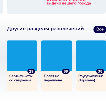
выдачи вашего города
Другие разделы развлечений
Все
29
59
38
Сертификаты
Полет на
Роупджампинг
со скидками
параплане
(Тарзанка)