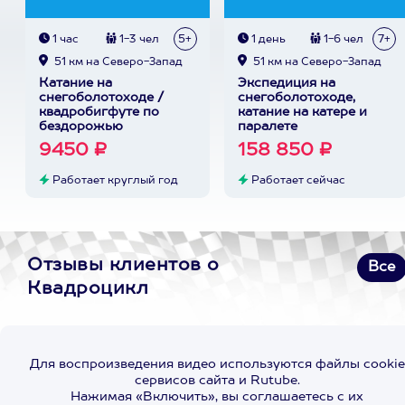
1 час
1-3 чел
5+
1 день
1-6 чел
7+
51 км на Северо-Запад
51 км на Северо-Запад
Катание на
Экспедиция на
снегоболотоходе /
снегоболотоходе,
квадробигфуте по
катание на катере и
бездорожью
паралете
9450 ₽
158 850 ₽
Работает круглый год
Работает сейчас
Отзывы клиентов о
Все
Квадроцикл
Для воспроизведения видео используются файлы cookie
сервисов сайта и Rutube.
Нажимая «Включить», вы соглашаетесь с их