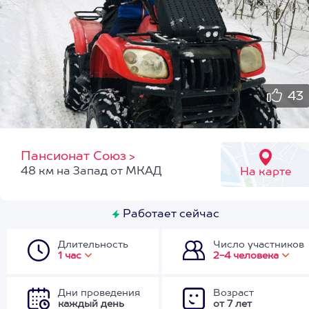
43
Пансионат Союз
>
48 км на Запад от МКАД
На карте
Работает сейчас
Длительность
Число участников
1 час
2-4 человека
Дни проведения
Возраст
каждый день
от 7 лет