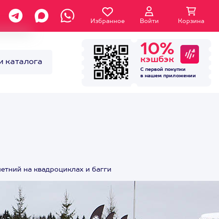
Избранное
Войти
Корзина
10%
кэшбэк
и каталога
С первой покупки
в нашем
приложении
летний на квадроциклах и багги