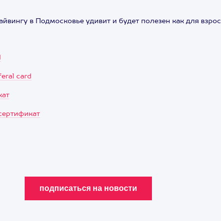
йвингу в Подмосковье удивит и будет полезен как для взросло
d
eral card
кат
 сертификат