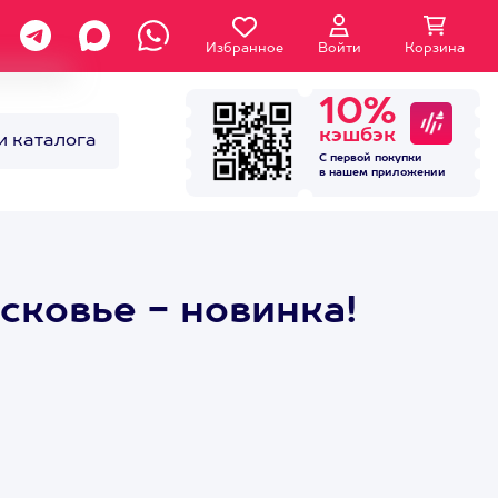
Избранное
Войти
Корзина
10%
кэшбэк
и каталога
С первой покупки
в нашем
приложении
сковье - новинка!