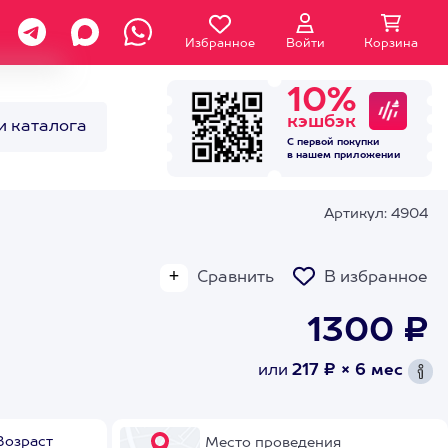
Избранное
Войти
Корзина
10%
кэшбэк
и каталога
С первой покупки
в нашем
приложении
Артикул: 4904
Сравнить
В избранное
1300 ₽
или
217 ₽ × 6 мес
Возраст
Место проведения