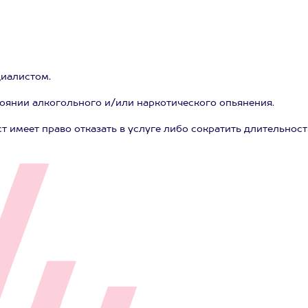
циалистом.
тоянии алкогольного и/или наркотического опьянения.
т имеет право отказать в услуге либо сократить длительност