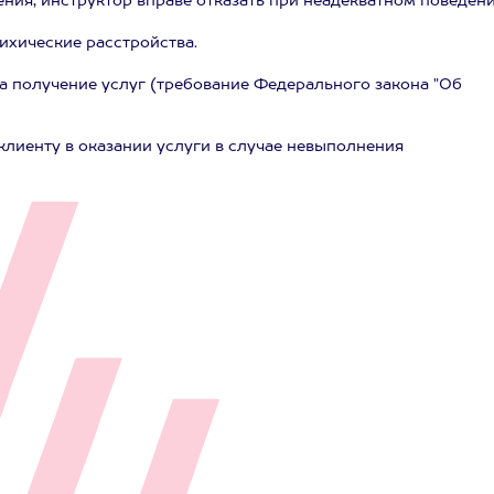
ния, инструктор вправе отказать при неадекватном поведени
ихические расстройства.
 получение услуг (требование Федерального закона "Об
 клиенту в оказании услуги в случае невыполнения