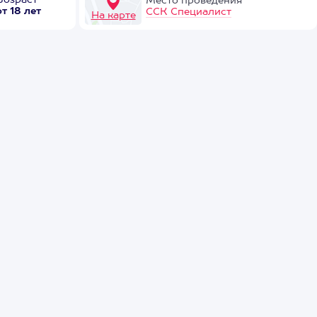
Возраст
Место проведения
от 18 лет
ССК Специалист
На карте