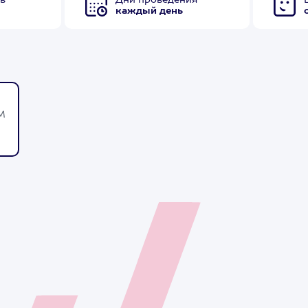
в
Дни проведения
каждый день
М