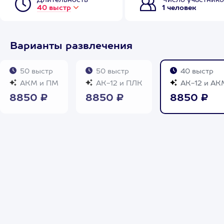
Длительность
Число участнико
40 выстр
1 человек
Варианты развлечения
50 выстр
50 выстр
40 выстр
АКМ и ПМ
АК-12 и ПЛК
АК-12 и АК
8850 ₽
8850 ₽
8850 ₽