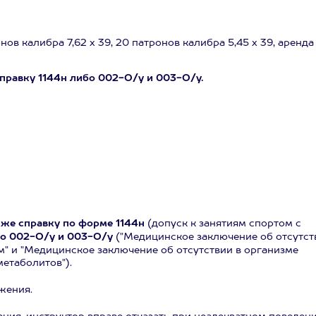
ов калибра 7,62 х 39, 20 патронов калибра 5,45 х 39, аренда
справку 1144н либо 002-О/у и 003-О/у.
кже справку по форме 1144н
(допуск к занятиям спортом
с
о 002-О/у и 003-О/у
("Медицинское заключение об отсутст
" и "Медицинское заключение об отсутствии в организме
метаболитов").
жения.