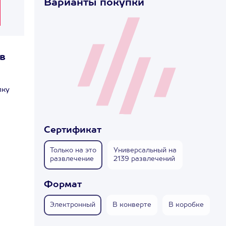
Варианты покупки
в
лку
Сертификат
Только на это
Универсальный на
развлечение
2139 развлечений
Формат
Электронный
В конверте
В коробке