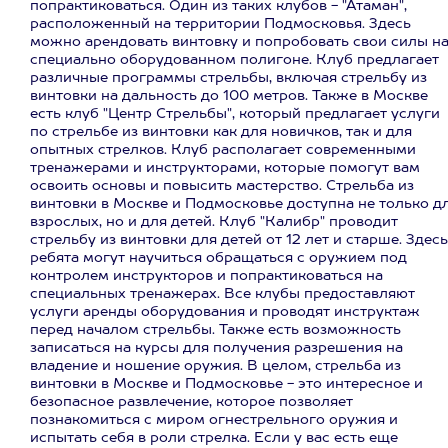
попрактиковаться. Один из таких клубов - "Атаман",
расположенный на территории Подмосковья. Здесь
можно арендовать винтовку и попробовать свои силы н
специально оборудованном полигоне. Клуб предлагает
различные программы стрельбы, включая стрельбу из
винтовки на дальность до 100 метров. Также в Москве
есть клуб "Центр Стрельбы", который предлагает услуги
по стрельбе из винтовки как для новичков, так и для
опытных стрелков. Клуб располагает современными
тренажерами и инструкторами, которые помогут вам
освоить основы и повысить мастерство. Стрельба из
винтовки в Москве и Подмосковье доступна не только д
взрослых, но и для детей. Клуб "Калибр" проводит
стрельбу из винтовки для детей от 12 лет и старше. Здесь
ребята могут научиться обращаться с оружием под
контролем инструкторов и попрактиковаться на
специальных тренажерах. Все клубы предоставляют
услуги аренды оборудования и проводят инструктаж
перед началом стрельбы. Также есть возможность
записаться на курсы для получения разрешения на
владение и ношение оружия. В целом, стрельба из
винтовки в Москве и Подмосковье - это интересное и
безопасное развлечение, которое позволяет
познакомиться с миром огнестрельного оружия и
испытать себя в роли стрелка. Если у вас есть еще