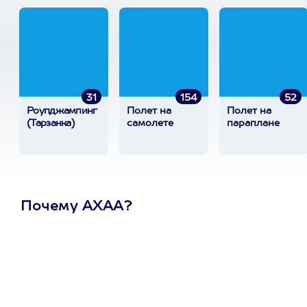
31
154
52
Роупджампинг
Полет на
Полет на
(Тарзанка)
самолете
параплане
Почему АХАА?
Один
сертификат
на любое