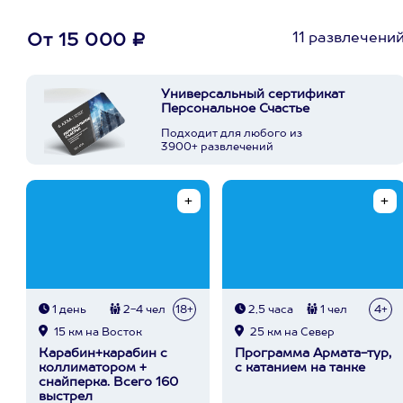
11 развлечени
От 15 000 ₽
Универсальный сертификат
Персональное Счастье
Подходит для любого из
3900+ развлечений
1 день
2-4 чел
18+
2,5 часа
1 чел
4+
15 км на Восток
25 км на Север
Карабин+карабин с
Программа Армата-тур,
коллиматором +
с катанием на танке
снайперка. Всего 160
выстрел