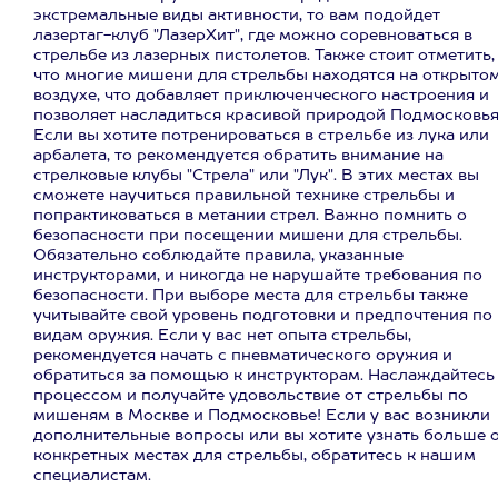
экстремальные виды активности, то вам подойдет
лазертаг-клуб "ЛазерХит", где можно соревноваться в
стрельбе из лазерных пистолетов. Также стоит отметить,
что многие мишени для стрельбы находятся на открыто
воздухе, что добавляет приключенческого настроения и
позволяет насладиться красивой природой Подмосковья
Если вы хотите потренироваться в стрельбе из лука или
арбалета, то рекомендуется обратить внимание на
стрелковые клубы "Стрела" или "Лук". В этих местах вы
сможете научиться правильной технике стрельбы и
попрактиковаться в метании стрел. Важно помнить о
безопасности при посещении мишени для стрельбы.
Обязательно соблюдайте правила, указанные
инструкторами, и никогда не нарушайте требования по
безопасности. При выборе места для стрельбы также
учитывайте свой уровень подготовки и предпочтения по
видам оружия. Если у вас нет опыта стрельбы,
рекомендуется начать с пневматического оружия и
обратиться за помощью к инструкторам. Наслаждайтесь
процессом и получайте удовольствие от стрельбы по
мишеням в Москве и Подмосковье! Если у вас возникли
дополнительные вопросы или вы хотите узнать больше 
конкретных местах для стрельбы, обратитесь к нашим
специалистам.