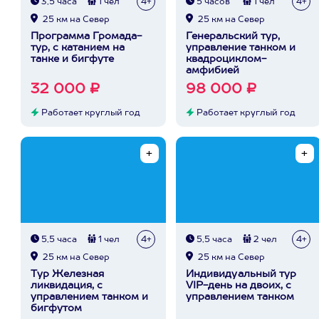
3,5 часа
1 чел
4+
5 часов
1 чел
4+
25 км на Север
25 км на Север
Программа Громада-
Генеральский тур,
тур, с катанием на
управление танком и
танке и бигфуте
квадроциклом-
амфибией
32 000 ₽
98 000 ₽
Работает круглый год
Работает круглый год
5,5 часа
1 чел
4+
5,5 часа
2 чел
4+
25 км на Север
25 км на Север
Тур Железная
Индивидуальный тур
ликвидация, с
VIP-день на двоих, с
управлением танком и
управлением танком
бигфутом