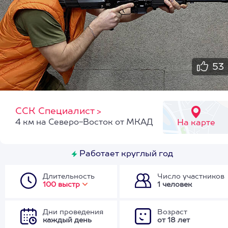
53
ССК Специалист
>
4 км на Северо-Восток от МКАД
На карте
Работает круглый год
Длительность
Число участников
100 выстр
1 человек
Дни проведения
Возраст
каждый день
от 18 лет