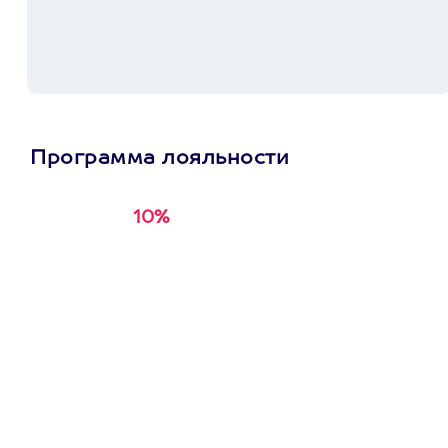
Программа лояльности
10%
Получи
кэшбэк за
первую покупку в
приложении