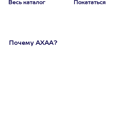
Весь каталог
Покататься
Почему АХАА?
Один
сертификат
на любое
развлечение