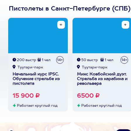
Пистолеты в Санкт-Петербурге (СПБ)
200 выстр
1 чел
14+
50 выстр
1 чел
14+
Туутари-парк
Туутари-парк
Начальный курс IPSC.
Микс Ковбойский дуэт.
Обучение стрельбе из
Стрельба из карабина и
пистолета
револьвера
15 900 ₽
6500 ₽
Работает круглый год
Работает круглый год