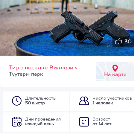
30
Тир в поселке Виллози
>
Туутари-парк
На карте
Длительность
Число участников
50 выстр
1 человек
Дни проведения
Возраст
каждый день
от 14 лет