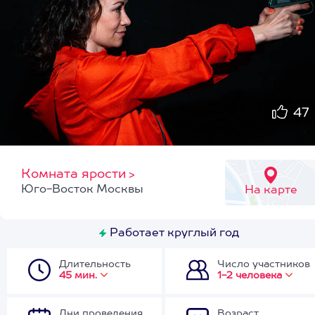
47
Комната ярости
>
Юго-Восток Москвы
На карте
Работает круглый год
Длительность
Число участников
45 мин.
1-2 человека
Дни проведения
Возраст