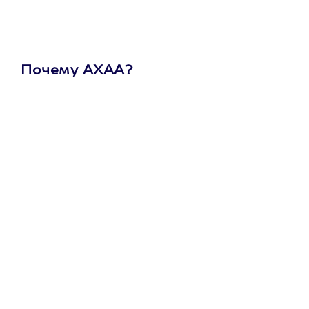
Почему АХАА?
Один
сертификат
на любое
развлечение