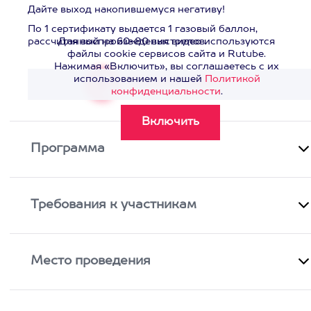
Дайте выход накопившемуся негативу!
По 1 сертификату выдается 1 газовый баллон,
рассчитанный на 60-80 выстрелов.
Для воспроизведения видео используются
файлы cookie сервисов сайта и Rutube.
Нажимая «Включить», вы соглашаетесь с их
использованием и нашей
Политикой
Смотреть видео
>
конфиденциальности
.
Программа
Требования к участникам
Место проведения