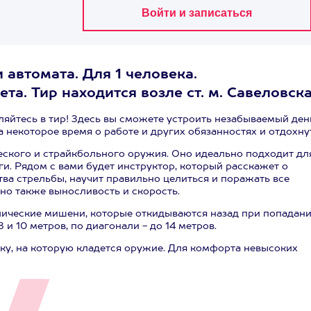
и автомата. Для 1 человека.
та. Тир находится возле ст. м. Савеловска
ляйтесь в тир! Здесь вы сможете устроить незабываемый ден
 некоторое время о работе и других обязанностях и отдохну
ческого и страйкбольного оружия. Оно идеально подходит дл
и. Рядом с вами будет инструктор, который расскажет о
ства стрельбы, научит правильно целиться и поражать все
 но также выносливость и скорость.
ические мишени, которые откидываются назад при попадани
 и 10 метров, по диагонали - до 14 метров.
ку, на которую кладется оружие. Для комфорта невысоких