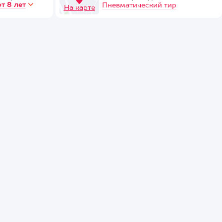
от 8 лет
Пневматический тир
На карте