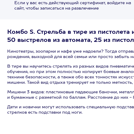
Если у вас есть действующий сертификат, войдите на
сайт, чтобы записаться на развлечение
Комбо S. Стрельба в тире из пистолета 
50 выстрелов из автомата, 25 из пистоле
Кинотеатры, зоопарки и кафе уже надоели? Тогда отправ
рождения, выходной для всей семьи или просто забыть на
В тире вы научитесь стрелять из разных видов пневмати
обучения, но при этом
полностью копирует боевые аналог
технике безопасности, а также обо всех тонкостях искус
мишени. Такой вид отдыха тренирует не только меткость,
Мишени 3 видов: пластиковые падающие баночки, металл
и бумажные с разметкой по баллам. Расстояние до них - 8
Дети и новички могут использовать специальную подстав
стрелков есть подставки под ноги.