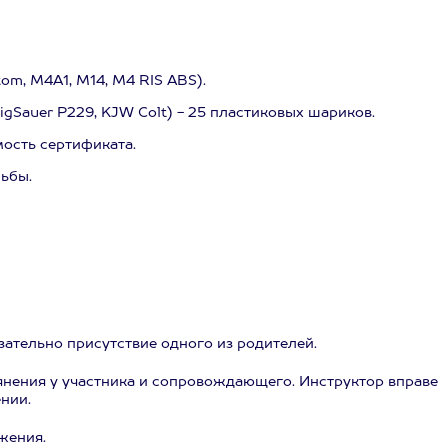
om, M4A1, M14, M4 RIS ABS).
SigSauer P229, KJW Colt) - 25 пластиковых шариков.
мость сертификата.
льбы.
бязательно присутствие одного из родителей.
янения у участника и сопровождающего. Инструктор вправе
нии.
жения.