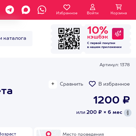
Избранное
Войти
Корзина
10%
кэшбэк
и каталога
С первой покупки
в нашем
приложении
Артикул: 1378
Сравнить
В избранное
ета
1200 ₽
или
200 ₽ × 6 мес
Возраст
Место проведения