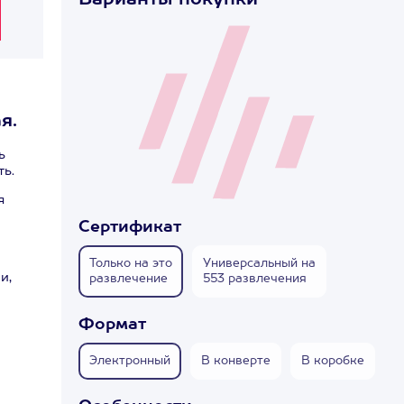
Варианты покупки
я.
ь
ть.
я
Сертификат
Только на это
Универсальный на
и,
развлечение
553 развлечения
Формат
Электронный
В конверте
В коробке