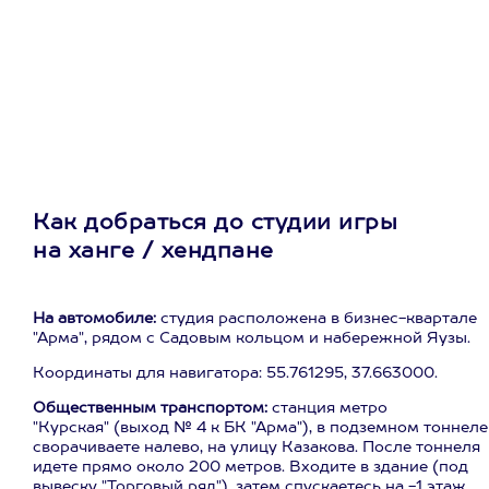
Как добраться до студии игры
на ханге / хендпане
На автомобиле:
студия расположена в бизнес-квартале
"Арма", рядом с Садовым кольцом и набережной Яузы.
Координаты для навигатора: 55.761295, 37.663000.
Общественным транспортом:
станция метро
"Курская" (выход № 4 к БК "Арма"), в подземном тоннеле
сворачиваете налево, на улицу Казакова. После тоннеля
идете прямо около 200 метров. Входите в здание (под
вывеску "Торговый ряд"), затем спускаетесь на -1 этаж