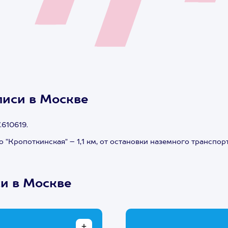
писи в Москве
.610619.
 "Кропоткинская" – 1,1 км, от остановки наземного транспо
си в Москве