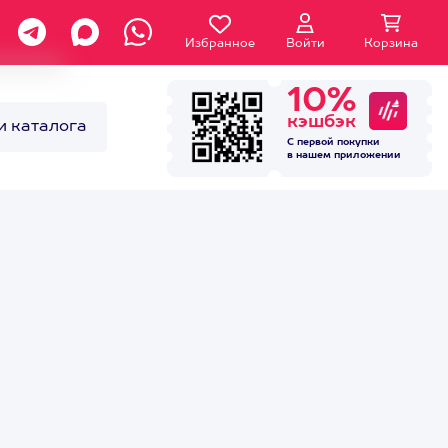
Избранное
Войти
Корзина
10%
кэшбэк
и каталога
С первой покупки
в нашем
приложении