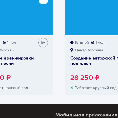
й
1 чел
5+
18 дней
1 чел
Москвы
Центр Москвы
е аранжировки
Создание авторской 
 песни
под ключ
0 ₽
28 250 ₽
т круглый год
Работает круглый год
Мобильное приложение