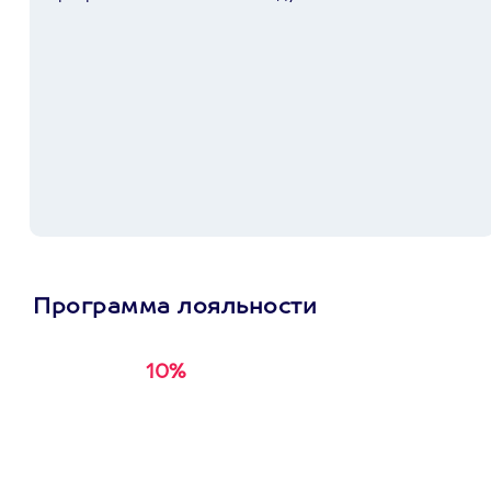
Программа лояльности
10%
Получи
кэшбэк за
первую покупку в
приложении