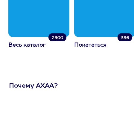
2900
396
Весь каталог
Покататься
Почему АХАА?
Один
сертификат
на любое