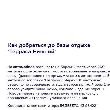
Как добраться до базы отдыха
"Терраса Нижний"
На автомобиле:
заезжаете на Борский мост, через 200
метров после окончания моста поворачиваете направо, 
съезд (расположен под прямым углом к автостраде, за 
метров до заправки "Газпром"). Через 100 метров на
развилке не сворачиваете, а двигаетесь прямо. Через 2 к
справа увидите баню-бочку, бунгало и здание охраны.
Поворачиваете направо и въезжаете на парковку с
оранжевыми стеллами уличного освещения.
Координаты для навигатора: 56.353570, 43.964224.