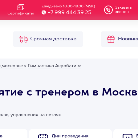
Ежедневно 10.00-19.00 (MSK)
Заказать
звонок
+7 999 444 39 25
Сертификаты
Срочная доставка
Новинк
дмосковье
>
Гимнастика Акробатика
нятие с тренером в Москв
кве, упражнения на петлях
в
Дни проведения