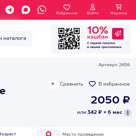
Избранное
Войти
Корзина
10%
кэшбэк
и каталога
С первой покупки
в нашем
приложении
Артикул: 2656
Сравнить
В избранное
е
2050 ₽
или
342 ₽ × 6 мес
Возраст
Место проведения