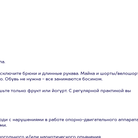
ла.
 Исключите брюки и длинные рукава. Майка и шорты/велошор
о. Обувь не нужна - все занимаются босиком.
шьте только фрукт или йогурт. С регулярной практикой вы
ди с нарушениями в работе опорно-двигательного аппарата
ми.
когольного и/или наркотического опьянения.