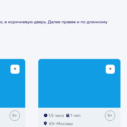
о, в коричневую дверь. Далее правее и по длинному
5+
1,5 часа
1 чел
5+
Юг Москвы