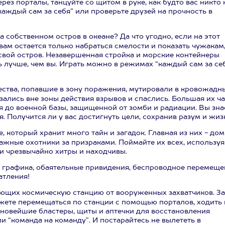
рез порталы, танцуйте со щитом в руке, как будто вас никто 
аждый сам за себя” или проверьте друзей на прочность в
 собственном остров в океане? Да что угодно, если на этот
вам остается только набраться смелости и показать чужакам
 свой остров. Незавершенная стройка и морские контейнеры
ь лучше, чем вы. Играть можно в режимах “каждый сам за се
ества, попавшие в зону поражения, мутировали в кровожадн
лись вне зоны действия взрывов и спаслись. Большая их ча
я до военной базы, защищенной от зомби и радиации. Вы зна
. Получится ли у вас достигнуть цели, сохранив разум и жиз
 который хранит много тайн и загадок. Главная из них - дом
важные охотники за призраками. Поймайте их всех, используя
и чрезвычайно хитры и находчивы.
ая графика, обаятельные привидения, беспроводное перемещ
атления!
яющих космическую станцию от вооруженных захватчиков. За
жете перемещаться по станции с помощью порталов, ходить 
 новейшие бластеры, щиты и аптечки для восстановления
и “команда на команду”. И постарайтесь не вылететь в