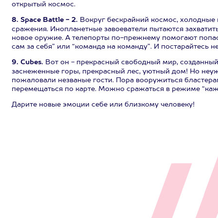
открытый космос.
8. Space Battle - 2.
Вокруг бескрайний космос, холодные 
сражения. Инопланетные завоеватели пытаются захватить
новое оружие. А телепорты по-прежнему помогают попас
сам за себя” или “команда на команду”. И постарайтесь н
9. Cubes.
Вот он - прекрасный свободный мир, созданный и
заснеженные горы, прекрасный лес, уютный дом! Но неуж
пожаловали незваные гости. Пора вооружиться бластера
перемещаться по карте. Можно сражаться в режиме “кажд
Дарите новые эмоции себе или близкому человеку!