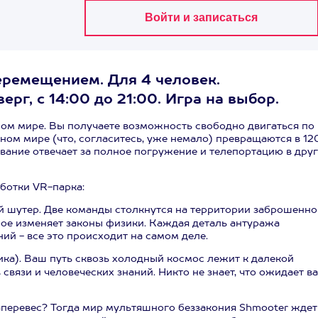
еремещением. Для 4 человек.
ерг, с 14:00 до 21:00. Игра на выбор.
ном мире. Вы получаете возможность свободно двигаться по
ном мире (что, согласитесь, уже немало) превращаются в 12
вание отвечает за полное погружение и телепортацию в дру
ботки VR-парка:
 шутер. Две команды столкнутся на территории заброшенно
орое изменяет законы физики. Каждая деталь антуража
ний - все это происходит на самом деле.
тика). Ваш путь сквозь холодный космос лежит к далекой
связи и человеческих знаний. Никто не знает, что ожидает ва
наперевес? Тогда мир мультяшного беззакония Shmooter ждет