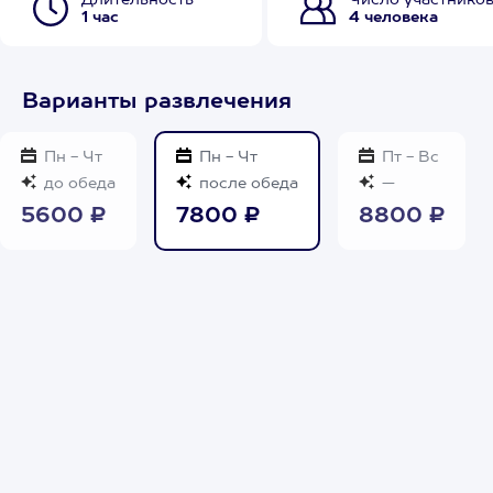
Длительность
Число участнико
1 час
4 человека
Варианты развлечения
Пн - Чт
Пн - Чт
Пт - Вс
до обеда
после обеда
—
5600 ₽
7800 ₽
8800 ₽