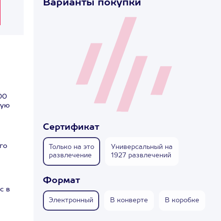
Варианты покупки
00
гую
Сертификат
го
Только на это
Универсальный на
развлечение
1927 развлечений
Формат
с в
Электронный
В конверте
В коробке