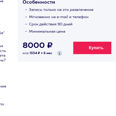
не
Особенности
Запись только на это развлечение
Мгновенно на e-mail и телефон
,
Срок действия 90 дней
Минимальная цена
бя”
8000 ₽
ых
сть
или
1334 ₽ × 6 мес
ете
нь?
ение
по