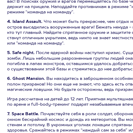
вас! В поисках оружия и врагов перемещайтесь по базе че
держит на прицеле. Наподдайте противникам в режиме “к
режиме “команда на команду”.
4. Island Assault.
Что может быть прекраснее, чем отдых на
остров высадились вооруженные враги! Бежать некуда - 
кто тут главный. Найдите спрятанное оружие и защитите
станут отличным укрытием, ведь никто не знает местност
или "команда на команду".
5. Safe night.
После ядерной войны наступил кризис. Сущ
зомби. Лишь небольшие разрозненные группы людей оказа
погибла в лапах монстров, оставшимся удалось добратьс
о существовании этой базы и стремитесь до нее добраться
6. Ghost Mansion.
Вы находитесь в заброшенном особняке,
полон призраков! Но они еще не знают, что здесь есть от
магические ловушки. Но будьте осторожны, ведь призрак
Игра рассчитана на детей до 12 лет. Приятная мультяшн
по арене и full-body-трекинг подарят незабываемые впеч
7. Space Battle.
Почувствуйте себя в роли солдат, оборон
окном бескрайний космос и дождь из метеоритов. Вы мо
стенам и потолку. В укромных уголках локации спрятаны
здоровья. Сражайтесь в режимах “каждый сам за себя” ил