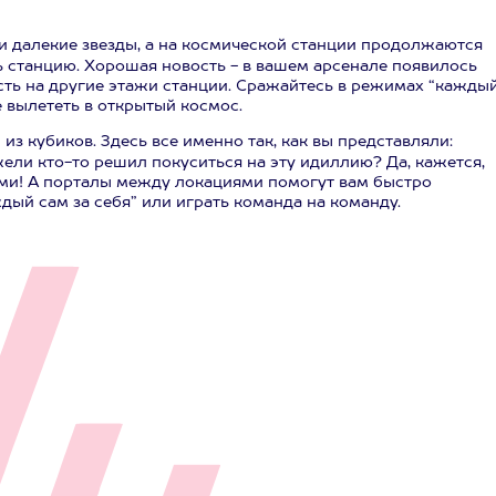
и далекие звезды, а на космической станции продолжаются
 станцию. Хорошая новость - в вашем арсенале появилось
ть на другие этажи станции. Сражайтесь в режимах “кажды
е вылететь в открытый космос.
з кубиков. Здесь все именно так, как вы представляли:
ели кто-то решил покуситься на эту идиллию? Да, кажется,
ми! А порталы между локациями помогут вам быстро
ый сам за себя” или играть команда на команду.