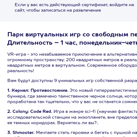
Если у вас есть действующий сертификат, войдите на
сайт, чтобы записаться на развлечение
Парк виртуальных игр со свободным п
Длительность – 1 час, понедельник-четв
VR-игра - это незабываемое приключение в альтернатив
огромному пространству: 200 квадратных метров в реаль
квадратных метров в виртуальном. Современное оборудо
реальность!
Вам будут доступны 9 уникальных игр собственной разра
1. Кернел: Противостояние.
Это новый гиперреалистичный
бункера, где замечено таинственное черное солнце, кот
проработана так тщательно, что у вас не останется сомне
2. Colony: Code Red.
Игра в жанре sci-fi (научная фантас
исследовательской станции на экзопланете, вне пределов 
ее темных коридорах. Вернетесь ли вы?..
3. Shmooter.
Мечтаете стать героями и бегать с пушкой 