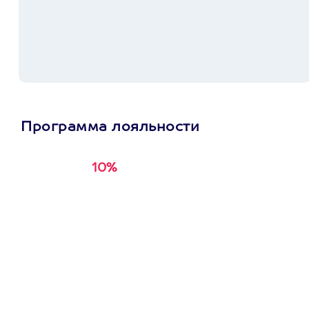
Программа лояльности
10%
Получи
кэшбэк за
первую покупку в
приложении