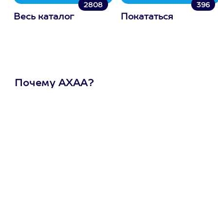
2808
396
Весь каталог
Покататься
Почему АХАА?
Один
сертификат
на любое
развлечение