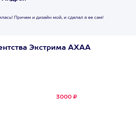
лась! Причем и дизайн мой, и сделал я ее сам!
ентства Экстрима АХАА
Сертификат
Маленькое Счастье
Подходит для любого из
600+ развлечений
3000 ₽