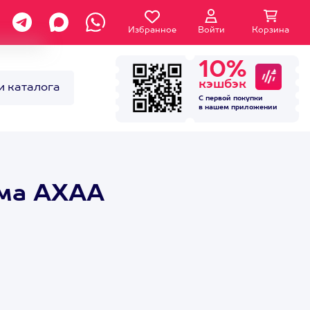
Избранное
Войти
Корзина
10%
кэшбэк
и каталога
С первой покупки
в нашем
приложении
има АХАА