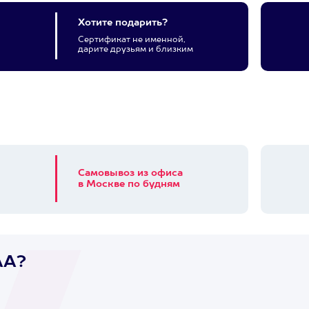
Хотите подарить?
Сертификат не именной,
дарите друзьям и близким
Самовывоз из офиса
в Москве по будням
AA?