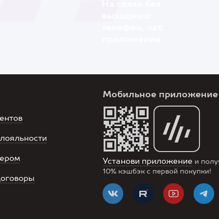
На связи без
выходных:
телефон, чат,
приложение
Мобильное приложение
ентов
лояльности
нером
Установи приложение
и полу
10%
кэшбэк с первой покупки!
договоры