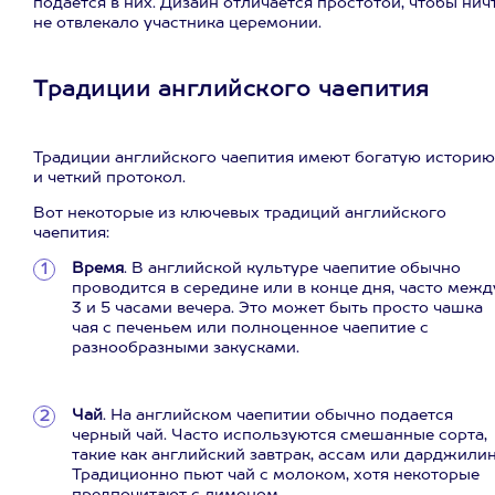
подается в них. Дизайн отличается простотой, чтобы нич
не отвлекало участника церемонии.
Традиции английского чаепития
Традиции английского чаепития имеют богатую историю
и четкий протокол.
Вот некоторые из ключевых традиций английского
чаепития:
Время
. В английской культуре чаепитие обычно
проводится в середине или в конце дня, часто межд
3 и 5 часами вечера. Это может быть просто чашка
чая с печеньем или полноценное чаепитие с
разнообразными закусками.
Чай
. На английском чаепитии обычно подается
черный чай. Часто используются смешанные сорта,
такие как английский завтрак, ассам или дарджилин
Традиционно пьют чай с молоком, хотя некоторые