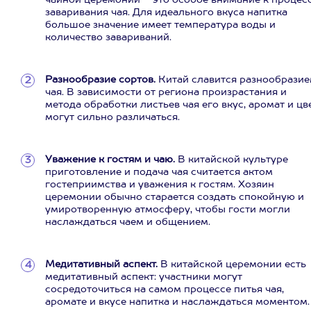
чайной церемонии – это особое внимание к процес
заваривания чая. Для идеального вкуса напитка
большое значение имеет температура воды и
количество завариваний.
Разнообразие сортов.
Китай славится разнообрази
чая. В зависимости от региона произрастания и
метода обработки листьев чая его вкус, аромат и цв
могут сильно различаться.
Уважение к гостям и чаю.
В китайской культуре
приготовление и подача чая считается актом
гостеприимства и уважения к гостям. Хозяин
церемонии обычно старается создать спокойную и
умиротворенную атмосферу, чтобы гости могли
наслаждаться чаем и общением.
Медитативный аспект.
В китайской церемонии есть
медитативный аспект: участники могут
сосредоточиться на самом процессе питья чая,
аромате и вкусе напитка и наслаждаться моментом.