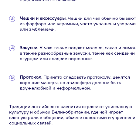
предпочитают с лимоном.
Чашки и аксессуары.
Чашки для чая обычно бывают
из фарфора или керамики, часто украшены узорами
или эмблемами.
Закуски.
К чаю также подают молоко, сахар и лимон
а также разнообразные закуски, такие как сэндвичи
огурцом или сладкие пирожные.
Протокол.
Принято следовать протоколу, ценятся
хорошие манеры, но атмосфера должна быть
дружелюбной и неформальной.
Традиции английского чаепития отражают уникальную
культуру и обычаи Великобритании, где чай играет
важную роль в общении, обмене новостями и укреплени
социальных связей.