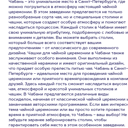
Чабань - это уникальное место в Санкт-Петербурге, где
можно погрузиться в атмосферу настоящей чайной
церемонии. В этом заведении предлагаются не только
разнообразные сорта чая, но и специальные столики и
чашки, которые создают особую атмосферу и помогают
насладиться процессом. Каждый столик в Чабани имеет
свою уникальную атрибутику, подобранную с любовью и
вниманием к деталям. Вы можете выбрать столик,
который больше всего соответствует вашим
предпочтениям - от классического до современного
дизайна. Чашки для чайной церемонии в Чабани также
заслуживают особого внимания. Они выполнены из
качественной керамики и имеют оригинальный дизайн,
что придает особую прелесть питью чая. Чабань в Санкт-
Петербурге - идеальное место для проведения чайной
церемонии или приятного времяпровождения в компан
друзей. Здесь каждый гость сможет насладиться вкусом
чая, атмосферой и красотой уникальных столиков и
чашек. В Чабани предлагаются различные виды
посиделок, начиная от классической чайной церемонии 
заканчивая авторскими программами. Если вам интерес
тема чайной церемонии или вы просто хотите провести
время в приятной атмосфере, то Чабань - ваш выбор! Не
забудьте заранее забронировать столик, чтобы
гарантировать себе место в этом особенном заведении.