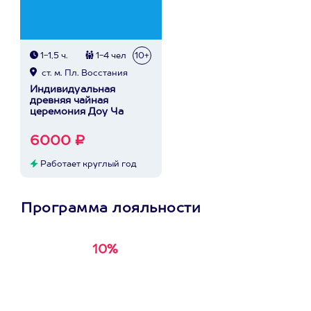
1-1,5 ч.
1-4 чел
10+
ст. м. Пл. Восстания
Индивидуальная
древняя чайная
церемония Доу Ча
6000 ₽
Работает круглый год
Программа лояльности
10%
Получи
кэшбэк за
первую покупку в
приложении