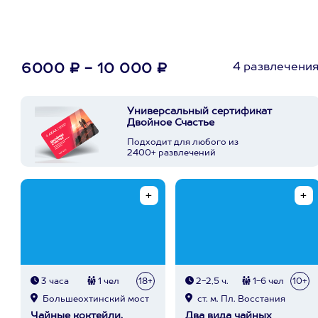
4 развлечени
6000 ₽ - 10 000 ₽
Универсальный сертификат
Двойное Счастье
Подходит для любого из
2400+ развлечений
3 часа
1 чел
18+
2-2,5 ч.
1-6 чел
10+
Большеохтинский мост
ст. м. Пл. Восстания
Чайные коктейли,
Два вида чайных