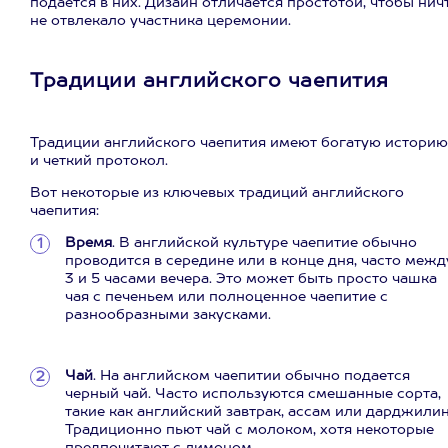
подается в них. Дизайн отличается простотой, чтобы нич
не отвлекало участника церемонии.
Традиции английского чаепития
Традиции английского чаепития имеют богатую историю
и четкий протокол.
Вот некоторые из ключевых традиций английского
чаепития:
Время
. В английской культуре чаепитие обычно
проводится в середине или в конце дня, часто межд
3 и 5 часами вечера. Это может быть просто чашка
чая с печеньем или полноценное чаепитие с
разнообразными закусками.
Чай
. На английском чаепитии обычно подается
черный чай. Часто используются смешанные сорта,
такие как английский завтрак, ассам или дарджилин
Традиционно пьют чай с молоком, хотя некоторые