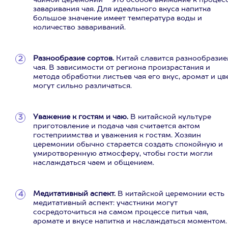
чайной церемонии – это особое внимание к процес
заваривания чая. Для идеального вкуса напитка
большое значение имеет температура воды и
количество завариваний.
Разнообразие сортов.
Китай славится разнообрази
чая. В зависимости от региона произрастания и
метода обработки листьев чая его вкус, аромат и цв
могут сильно различаться.
Уважение к гостям и чаю.
В китайской культуре
приготовление и подача чая считается актом
гостеприимства и уважения к гостям. Хозяин
церемонии обычно старается создать спокойную и
умиротворенную атмосферу, чтобы гости могли
наслаждаться чаем и общением.
Медитативный аспект.
В китайской церемонии есть
медитативный аспект: участники могут
сосредоточиться на самом процессе питья чая,
аромате и вкусе напитка и наслаждаться моментом.