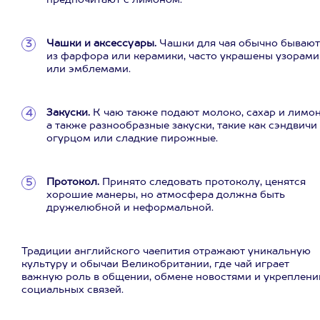
предпочитают с лимоном.
Чашки и аксессуары.
Чашки для чая обычно бывают
из фарфора или керамики, часто украшены узорами
или эмблемами.
Закуски.
К чаю также подают молоко, сахар и лимон
а также разнообразные закуски, такие как сэндвичи
огурцом или сладкие пирожные.
Протокол.
Принято следовать протоколу, ценятся
хорошие манеры, но атмосфера должна быть
дружелюбной и неформальной.
Традиции английского чаепития отражают уникальную
культуру и обычаи Великобритании, где чай играет
важную роль в общении, обмене новостями и укреплени
социальных связей.