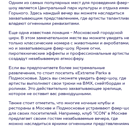
Одним из самых популярных мест для проведения фаер
шоу является Центральный парк культуры и отдыха име
Горького. Здесь каждый вечер вы можете насладиться
захватывающим представлением, где артисты талантлив
владеют огненными реквизитами.
Еще одна известная локация - Московский городской
цирк. В этом замечательном месте вы можете увидеть не
только классические номера с животными и акробатами
но и захватывающие фаер-шоу. Яркие огни,
пиротехнические эффекты и профессиональные артист
создадут незабываемую атмосферу.
Если вы предпочитаете более экстремальные
развлечения, то стоит посетить «Extreme Park» в
Подмосковье. Здесь вы сможете увидеть фаер-шоу, где
артисты выполняют свои трюки на BMX, скейтбордах и
роликах. Это действительно захватывающее зрелище,
которое не оставит вас равнодушными.
Также стоит отметить, что многие ночные клубы и
рестораны в Москве и Подмосковье устраивают фаер-ш
для своих посетителей. Например, клуб "ICON" в Москве
предлагает своим гостям незабываемые вечера, где
можно насладиться яркими огненными представлениями