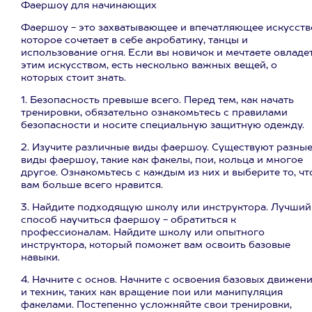
Фаершоу для начинающих
Фаершоу - это захватывающее и впечатляющее искусств
которое сочетает в себе акробатику, танцы и
использование огня. Если вы новичок и мечтаете овладе
этим искусством, есть несколько важных вещей, о
которых стоит знать.
1. Безопасность превыше всего. Перед тем, как начать
тренировки, обязательно ознакомьтесь с правилами
безопасности и носите специальную защитную одежду.
2. Изучите различные виды фаершоу. Существуют разны
виды фаершоу, такие как факелы, пои, кольца и многое
другое. Ознакомьтесь с каждым из них и выберите то, чт
вам больше всего нравится.
3. Найдите подходящую школу или инструктора. Лучший
способ научиться фаершоу - обратиться к
профессионалам. Найдите школу или опытного
инструктора, который поможет вам освоить базовые
навыки.
4. Начните с основ. Начните с освоения базовых движен
и техник, таких как вращение пои или манипуляция
факелами. Постепенно усложняйте свои тренировки,