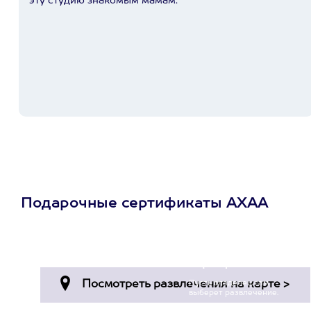
эту студию знакомым мамам.
Подарочные сертификаты АХАА
Просто подари
сертификат
Пусть владелец сам
выберет развлечение.