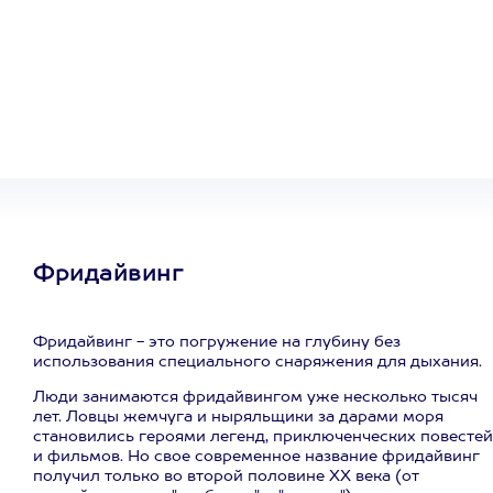
Один
сертификат
на любое
развлечение
Фридайвинг
Фридайвинг - это погружение на глубину без
использования специального снаряжения для дыхания.
Люди занимаются фридайвингом уже несколько тысяч
лет. Ловцы жемчуга и ныряльщики за дарами моря
становились героями легенд, приключенческих повестей
и фильмов. Но свое современное название фридайвинг
получил только во второй половине ХХ века (от