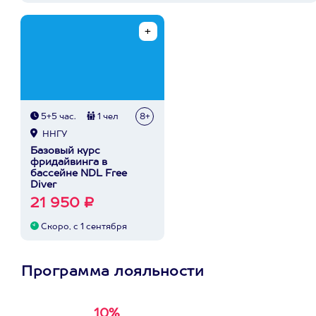
5+5 час.
1 чел
8+
ННГУ
Базовый курс
фридайвинга в
бассейне NDL Free
Diver
21 950 ₽
Скоро, с 1 сентября
Программа лояльности
10%
Получи
кэшбэк за