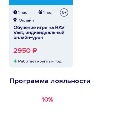
1 час
1 чел
6+
Онлайн
Обучение игре на RAV
Vast, индивидуальный
онлайн-урок
2950 ₽
Работает круглый год
Программа лояльности
10%
Получи
кэшбэк за
первую покупку в
приложении