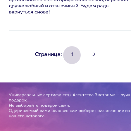
организовано очень профессионально, персонал
дружелюбный и отзывчивый. Будем рады
вернуться снова!
Страница:
1
2
Универсальные сертификаты Агентства Экстрима – луч
подарок.
Не выбирайте подарок сами.
Одариваемый вами человек сам выберет развлечение из
нашего каталога.